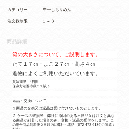
カテゴリー
中干しちりめん
注文数制限
1 ～ 3
商品詳細
箱の大きさについて、ご説明します。
たて１７㎝・よこ２７㎝・高さ４㎝
進物によくご利用いただいています。
賞味期限：4日間
保存方法要冷蔵５℃以下
返品・交換について。
１商品の交換又は返品は受け付けないものとします。
２ ケースの破損等 弊社に原因のある不良品又は注文と異な
る商品が到着した場合のみ、交換・返品の受付をします.
。こ
の場合商品到着後２日以内に弊社へ電話（072-472-6136)ご連絡く