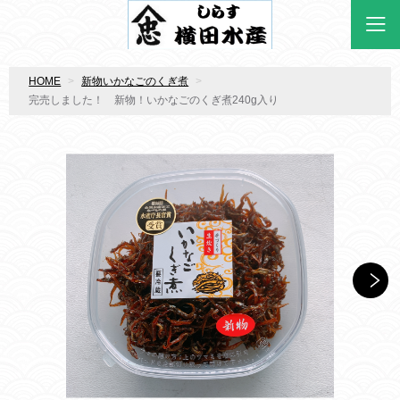
HOME
新物いかなごのくぎ煮
完売しました！ 新物！いかなごのくぎ煮240g入り