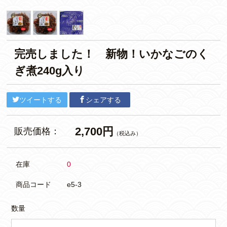
完売しました！ 新物！いかなごのく
ぎ煮240g入り
ツイートする
シェアする
2,700円
販売価格：
（税込み）
在庫
0
商品コード
e5-3
数量