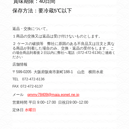
賞味期限：40日間
保存方法：要冷蔵5℃以下
返品・交換について。
１商品の交換又は返品は受け付けないものとします。
２ ケースの破損等 弊社に原因のある不良品又は注文と異な
る商品が到着した場合のみ、交換・返品の受付をします.
。こ
の場合商品到着後２日以内に弊社へ電話（072-472-6136)ご連絡く
ださい
店舗情報
〒599-0205
大阪府阪南市新町188-1
山忠 横田水産
TEL 072-472-6136
FAX 072-472-6137
メール
qmmv78409@maia.eonet.ne.jp
営業時間 平日 9:00~17:00
日祝日9:00~12:00
定休日
水曜日